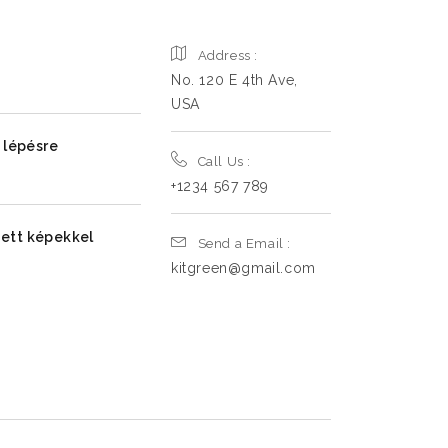
Address :
No. 120 E 4th Ave,
USA
 lépésre
Call Us :
+1234 567 789
ezett képekkel
Send a Email :
kitgreen@gmail.com