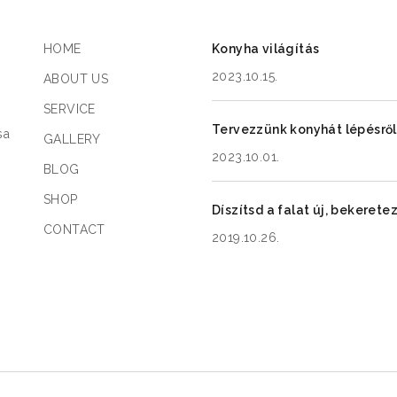
HOME
Konyha világítás
2023.10.15.
ABOUT US
SERVICE
a
Tervezzünk konyhát lépésről
sa
GALLERY
2023.10.01.
BLOG
SHOP
Díszítsd a falat új, bekeret
CONTACT
2019.10.26.