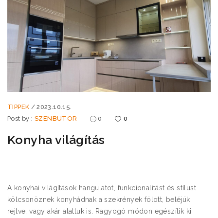
TIPPEK
/
2023.10.15.
Post by :
SZENBUTOR
0
0
Konyha világítás
A konyhai világítások hangulatot, funkcionalitást és stílust
kölcsönöznek konyhádnak a szekrények fölött, beléjük
rejtve, vagy akár alattuk is. Ragyogó módon egészítik ki