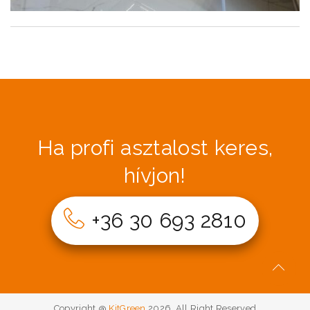
Ha profi asztalost keres,
hívjon!
+36 30 693 2810
Copyright @
KitGreen
2026. All Right Reserved