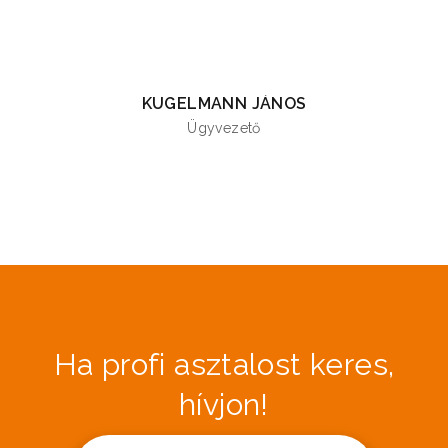
KUGELMANN JÁNOS
Ügyvezető
Ha profi asztalost keres,
hívjon!